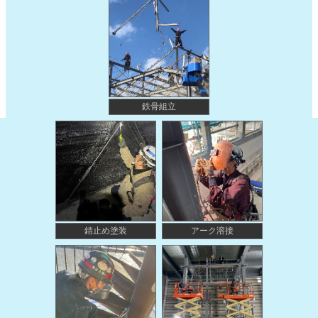
鉄骨組立
錆止め塗装
アーク溶接