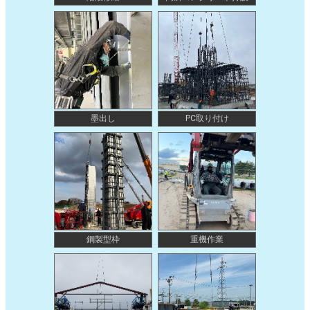
墨出し
PC取り付け
鋼製型枠
重機作業