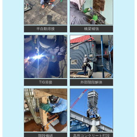
半自動溶接
橋梁補強
TIG溶接
外部階段解体
階段修繕
高所コンクリート打設