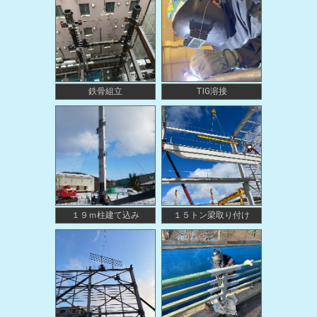
鉄骨組立
TIG溶接
１９ｍ柱建て込み
１５トン梁取り付け